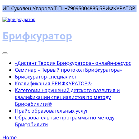
ИП Суколен-Уварова Т.П. +79095004885 БРИФКУРАТОР
Брифкуратор
Toggle
navigation
«Дистант Теория Брифкуратора» онлайн-ресурс
Семинар «Первый протокол Брифкуратора»
Брифкуратор-специалист
Квалификация БРИФКУРАТОР®
Категории нарушений детского развития и
квалификации специалистов по методу
Брифабилити®
Прайс образовательных услуг
Образовательные программы по методу
Брифабилити
Home
-