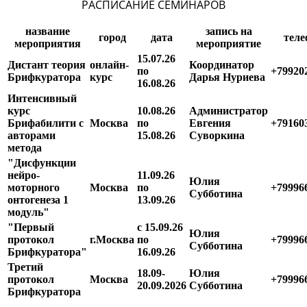
РАСПИСАНИЕ СЕМИНАРОВ
название
запись на
город
дата
теле
мероприятия
мероприятие
15.07.26
Дистант теория
онлайн-
Координатор
по
+79920
Брифкуратора
курс
Дарья Нуриева
16.08.26
Интенсивный
курс
10.08.26
Администратор
Брифабилити с
Москва
по
Евгения
+79160
авторами
15.08.26
Суворкина
метода
"Дисфункции
нейро-
11.09.26
Юлия
моторного
Москва
по
+79996
Субботина
онтогенеза 1
13.09.26
модуль"
"Первый
с 15.09.26
Юлия
протокол
г.Москва
по
+79996
Субботина
Брифкуратора"
16.09.26
Третий
18.09-
Юлия
протокол
Москва
+79996
20.09.2026
Субботина
Брифкуратора