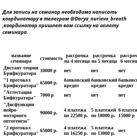
Для записи на семинар необходимо написать
координатору в телеграм @Darya_nurieva_breath
,координатор пришлет вам ссылку на оплату
семинара
.
название
рассрочка
рассрочка
рассро
стоимость
семинара
на 4 месяца
на 5 месяца
6 меся
Дистант теория
10000 р
нет
нет
нет
Брифкуратора
"1 протокол
банковский
банковский
банковс
65000 р.
Брифкуратора"
кредит
кредит
кредит
"Аттестация
7000 р
нет
нет
нет
Бифкуратора"
"Дисфункции
нейро-
4 платежа
5 платежей
6 плате
90000 р.
моторного
по 22500 р.
по 18000 р.
15000 р
онтогенеза"
"2 протокол
4 платежа
5 платежа
65000 р.
нет
Брифкуратора"
по 16250 р.
по 13000 р.