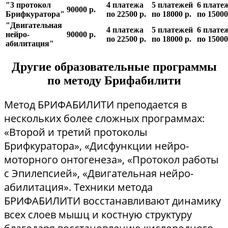
"3 протокол
4 платежа
5 платежей
6 плате
90000 р.
Брифкуратора"
по 22500 р.
по 18000 р.
по 15000
"Двигательная
4 платежа
5 платежей
6 плате
нейро-
90000 р.
по 22500 р.
по 18000 р.
по 15000
абилитация"
Другие образовательные программы
по методу Брифабилити
Метод БРИФАБИЛИТИ преподается в
нескольких более сложных программах:
«Второй и третий протоколы
Брифкуратора», «Дисфункции нейро-
моторного онтогенеза», «Протокол работы
с Эпилепсией», «Двигательная нейро-
абилитация». Техники метода
БРИФАБИЛИТИ восстанавливают динамику
всех слоев мышц и костную структуру